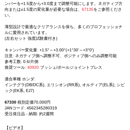
ンバーを+1.5度から+3.0度まで調整可能にします。ネガティブ方
向または±1.5度の変化量が必要な場合は、
67135
をご参照くださ
い。
薄型設計で最適なクリアランスを保ち、多くのプロフェッショナ
ルに愛用されています。
(左右セット 強度試験書付き)
キャンバー変化量: +1.5°～+3.00°(+1°30'～+3°0')
注意: ネガティブ側へ調整不可、ポジティブ側へのみ調整可能
参考工数: 0.6/片側
推奨ツール:
40920
ブッシュ/ボールジョイントプレス
適合車種 ホンダ:
インテグラ(DB/DC系), エリシオン(RR系), オルティア(EL系), シビ
ック(EK系, EJ7)
67330
税別定価70,000円
JANコード: 4562345280319
受注発注品 - 納期: 約2週間
【ビデオ】