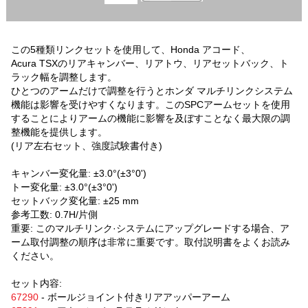
この5種類リンクセットを使用して、Honda アコード、
Acura TSXのリアキャンバー、リアトウ、リアセットバック、ト
ラック幅を調整します。
ひとつのアームだけで調整を行うとホンダ マルチリンクシステム
機能は影響を受けやすくなります。このSPCアームセットを使用
することによりアームの機能に影響を及ぼすことなく最大限の調
整機能を提供します。
(リア左右セット、強度試験書付き)
キャンバー変化量: ±3.0°(±3°0')
トー変化量: ±3.0°(±3°0')
セットバック変化量: ±25 mm
参考工数: 0.7H/片側
重要: このマルチリンク·システムにアップグレードする場合、ア
ーム取付調整の順序は非常に重要です。取付説明書をよくお読み
ください。
セット内容:
67290
- ボールジョイント付きリアアッパーアーム